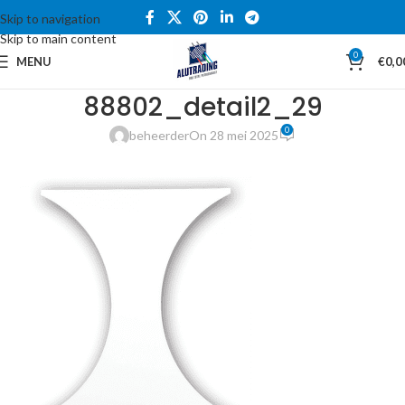
Skip to navigation
Skip to main content
0
MENU
€
0,0
88802_detail2_29
0
beheerder
On 28 mei 2025