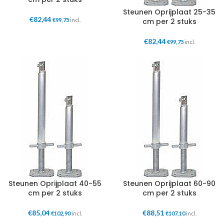
Steunen Oprijplaat 25-35
€
82,44
€
99,75
incl.
cm per 2 stuks
€
82,44
€
99,75
incl.
Steunen Oprijplaat 40-55
Steunen Oprijplaat 60-90
cm per 2 stuks
cm per 2 stuks
€
85,04
€
88,51
€
102,90
incl.
€
107,10
incl.