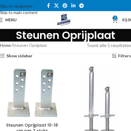
Skip to navigation
Skip to main content
0
MENU
€
0,0
Steunen Oprijplaat
Toont alle 5 resultaten
Home
Steunen Oprijplaat
Show sidebar
Filters
Steunen Oprijplaat 10-18
cm per 2 stuks