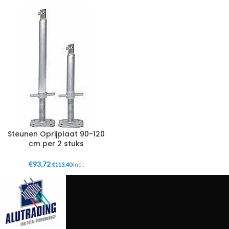
Steunen Oprijplaat 90-120
cm per 2 stuks
€
93,72
€
113,40
incl.