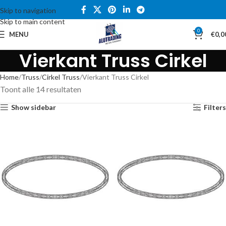
Skip to navigation
Skip to main content
0
MENU
€
0,0
Vierkant Truss Cirkel
Home
Truss
Cirkel Truss
Vierkant Truss Cirkel
Toont alle 14 resultaten
Show sidebar
Filters