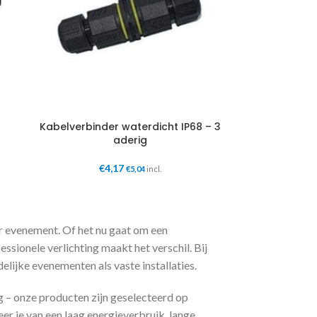
Kabelverbinder waterdicht IP68 – 3
aderig
€
4,17
€
5,04
incl.
der evenement. Of het nu gaat om een
ssionele verlichting maakt het verschil. Bij
elijke evenementen als vaste installaties.
g – onze producten zijn geselecteerd op
r je van een laag energieverbruik, lange