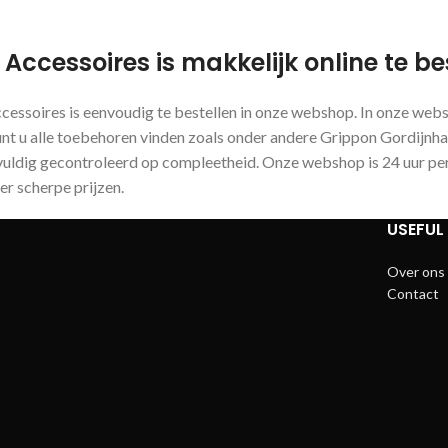
 Accessoires is makkelijk online te be
cessoires is eenvoudig te bestellen in onze webshop. In onze webs
nt u alle toebehoren vinden zoals onder andere Grippon Gordijnhake
vuldig gecontroleerd op compleetheid. Onze webshop is 24 uur pe
eer scherpe prijzen.
USEFUL 
Over ons
Contact