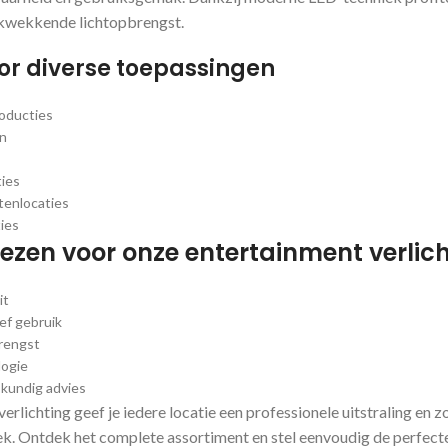
ukwekkende lichtopbrengst.
or diverse toepassingen
oducties
en
ies
enlocaties
ies
zen voor onze entertainment verlic
it
ef gebruik
rengst
ogie
skundig advies
rlichting geef je iedere locatie een professionele uitstraling en z
k. Ontdek het complete assortiment en stel eenvoudig de perfect