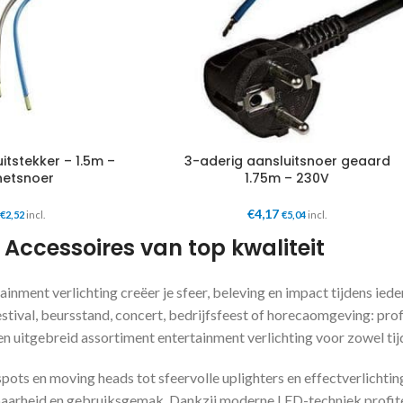
itstekker – 1.5m –
3-aderig aansluitsnoer geaard
netsnoer
1.75m – 230V
€
4,17
€
2,52
incl.
€
5,04
incl.
 Accessoires van top kwaliteit
ainment verlichting creëer je sfeer, beleving en impact tijdens ie
stival, beursstand, concert, bedrijfsfeest of horecaomgeving: profe
en uitgebreid assortiment entertainment verlichting voor zowel tijd
pots en moving heads tot sfeervolle uplighters en effectverlichtin
aarheid en gebruiksgemak. Dankzij moderne LED-techniek profitee