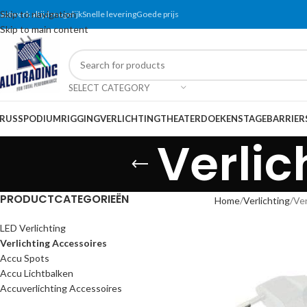
Skip to navigation
aatwerk altijd mogelijk
Snelle levering
Goede prijs
Skip to main content
SELECT CATEGORY
RUSS
PODIUM
RIGGING
VERLICHTING
THEATERDOEKEN
STAGEBARRIER
Verlic
PRODUCTCATEGORIEËN
Home
Verlichting
Ver
LED Verlichting
Verlichting Accessoires
Accu Spots
Accu Lichtbalken
Accuverlichting Accessoires