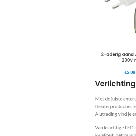
2-aderig aanslu
230V 
€
2,08
Verlichting
Met de juiste entert
theaterproductie, fe
Alutrading vind je e
Van krachtige LED s
kwaliteit, betrouwb