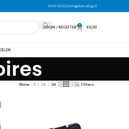
0524 522522
info@alutrading.nl
0
LOGIN / REGISTER
€
0,00
DELEN
oires
Show
9
24
36
Filters