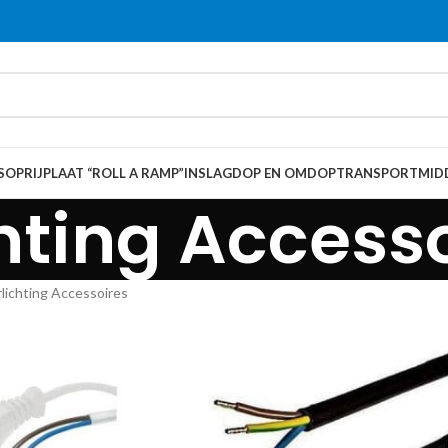
S
OPRIJPLAAT “ROLL A RAMP”
INSLAGDOP EN OMDOP
TRANSPORTMID
hting Access
lichting Accessoires