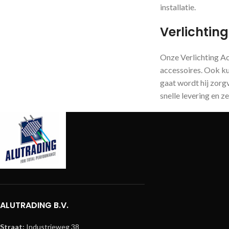
installatie.
Verlichting
Onze Verlichting Ac
accessoires. Ook ku
gaat wordt hij zorg
snelle levering en z
ALUTRADING B.V.
Straat:
Industrieweg 38