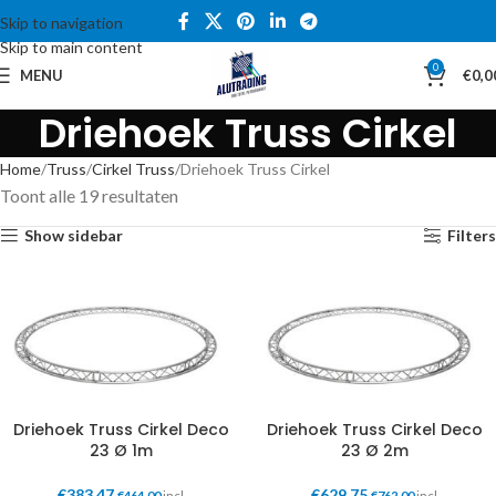
Skip to navigation
Skip to main content
0
MENU
€
0,0
Driehoek Truss Cirkel
Home
Truss
Cirkel Truss
Driehoek Truss Cirkel
Toont alle 19 resultaten
Show sidebar
Filters
Driehoek Truss Cirkel Deco
Driehoek Truss Cirkel Deco
23 Ø 1m
23 Ø 2m
€
383,47
€
629,75
€
464,00
incl.
€
762,00
incl.