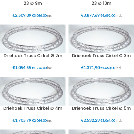
23 Ø 9m
23 Ø 10m
€
2.509,09
€
3.877,69
€
3.036,00
incl.
€
4.692,00
incl.
Driehoek Truss Cirkel Ø 2m
Driehoek Truss Cirkel Ø 3m
€
1.054,55
€
1.371,90
€
1.276,00
incl.
€
1.660,00
incl.
Driehoek Truss Cirkel Ø 4m
Driehoek Truss Cirkel Ø 5m
€
1.705,79
€
2.532,23
€
2.064,00
incl.
€
3.064,00
incl.