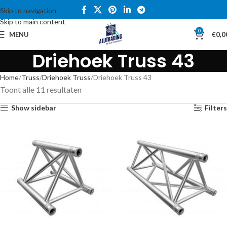
Skip to navigation
Skip to main content
0
MENU
€
0,0
Driehoek Truss 43
Home
Truss
Driehoek Truss
Driehoek Truss 43
Toont alle 11 resultaten
Show sidebar
Filters