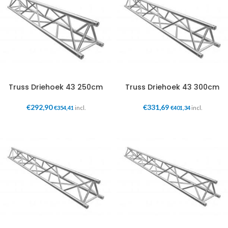
Truss Driehoek 43 250cm
Truss Driehoek 43 300cm
€
292,90
€
331,69
€
354,41
incl.
€
401,34
incl.