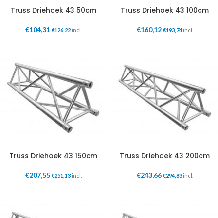
Truss Driehoek 43 50cm
Truss Driehoek 43 100cm
€
104,31
€
160,12
€
126,22
incl.
€
193,74
incl.
Truss Driehoek 43 150cm
Truss Driehoek 43 200cm
€
207,55
€
243,66
€
251,13
incl.
€
294,83
incl.