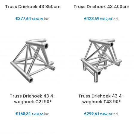
Truss Driehoek 43 350cm
Truss Driehoek 43 400cm
€
377,64
€
423,59
€
456,94
incl.
€
512,54
incl.
Truss Driehoek 43 4-
Truss Driehoek 43 4-
weghoek C21 90°
weghoek T43 90°
€
168,31
€
299,61
€
203,65
incl.
€
362,53
incl.