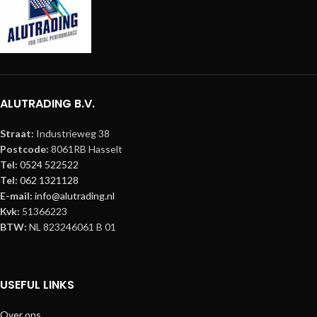
Wanddikte hoofdbuis: 2 mm
Diameter tussenbuis: 20 mm
Wanddikte tussenbuis: 2 mm
Koppelsysteem: Cset 32
ALUTRADING B.V.
Straat:
Industrieweg 38
Postcode:
8061RB Hasselt
Tel:
0524 522522
Tel:
062 1321128
E-mail:
info@alutrading.nl
Kvk:
51366223
BTW:
NL 823246061 B 01
USEFUL LINKS
Over ons