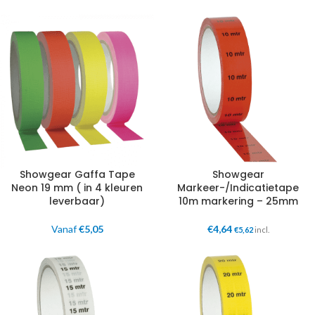
Showgear Gaffa Tape
Showgear
Neon 19 mm ( in 4 kleuren
Markeer-/Indicatietape
leverbaar)
10m markering – 25mm
Vanaf
€
5,05
€
4,64
€
5,62
incl.