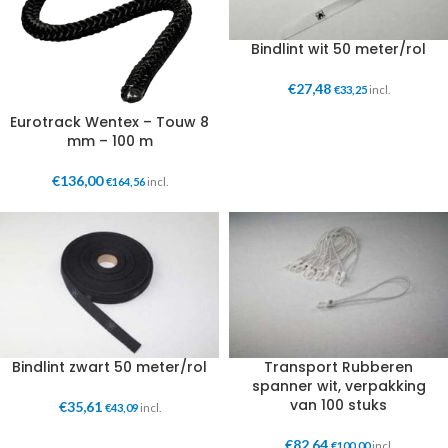
Bindlint wit 50 meter/rol
€
27,48
€
33,25
incl.
Eurotrack Wentex – Touw 8
mm – 100 m
€
136,00
€
164,56
incl.
Bindlint zwart 50 meter/rol
Transport Rubberen
spanner wit, verpakking
van 100 stuks
€
35,61
€
43,09
incl.
€
82,64
€
100,00
incl.