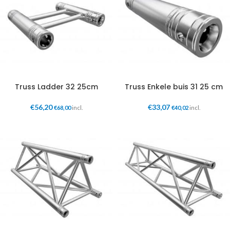
Truss Ladder 32 25cm
Truss Enkele buis 31 25 cm
€
56,20
€
33,07
€
68,00
incl.
€
40,02
incl.