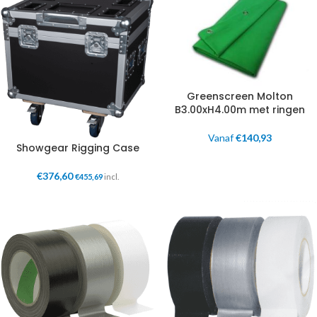
Greenscreen Molton
B3.00xH4.00m met ringen
Vanaf
€
140,93
Showgear Rigging Case
€
376,60
€
455,69
incl.