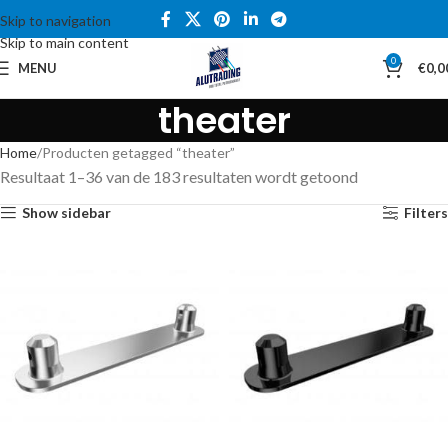
Skip to navigation
Skip to main content
0
MENU
€
0,0
theater
Home
Producten getagged “theater”
Resultaat 1–36 van de 183 resultaten wordt getoond
Show sidebar
Filters