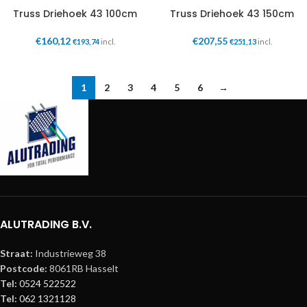
Truss Driehoek 43 100cm
Truss Driehoek 43 150cm
€
160,12
€
207,55
€
193,74
incl.
€
251,13
incl.
1
2
3
4
5
6
→
ALUTRADING B.V.
Straat:
Industrieweg 38
Postcode:
8061RB Hasselt
Tel:
0524 522522
Tel:
062 1321128