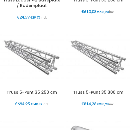
Truss Ladder 42 Baseplate
Truss 5-Punt 35 200 cm
/ Bodemplaat
€
610,08
€
738,20
incl.
€
24,59
€
29,75
incl.
Truss 5-Punt 35 250 cm
Truss 5-Punt 35 300 cm
€
694,95
€
814,28
€
840,89
incl.
€
985,28
incl.