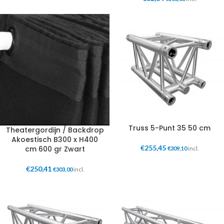
Truss 5-Punt 35 50 cm
Theatergordijn / Backdrop
Akoestisch B300 x H400
€
255,45
cm 600 gr Zwart
€
309,10
incl.
€
250,41
€
303,00
incl.