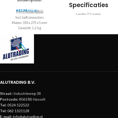
Bodemplaat
Specificaties
€
42,98
€
52,00
incl.
Trio 33 bodemplaat
Lengte: 0.5 meter
Incl. halfconnectors
Gewicht: 1.7 KG
Maten: 310 x 275 x 5 mm
Kleur: Aluminium
Gewicht: 1.2 kg
Materiaal: AIMgSi F31
Diameter hoofdbuis: 50 mm
Wanddikte hoofdbuis: 2 mm
Diameter tussenbuis: 20 mm
Wanddikte tussenbuis: 2 mm
Koppelsysteem: Cset 32
ALUTRADING B.V.
Straat:
Industrieweg 38
Postcode:
8061RB Hasselt
Tel:
0524 522522
Tel:
062 1321128
E-mail:
info@alutrading.nl