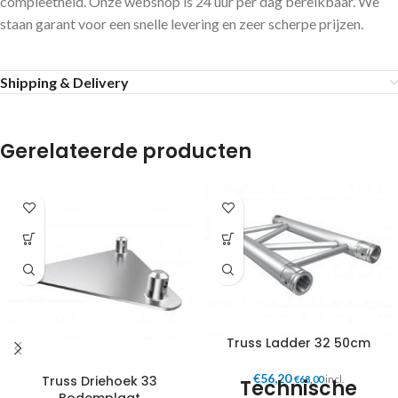
compleetheid. Onze webshop is 24 uur per dag bereikbaar. We
staan garant voor een snelle levering en zeer scherpe prijzen.
Shipping & Delivery
Gerelateerde producten
Truss Ladder 32 50cm
€
56,20
Truss Driehoek 33
€
68,00
incl.
Technische