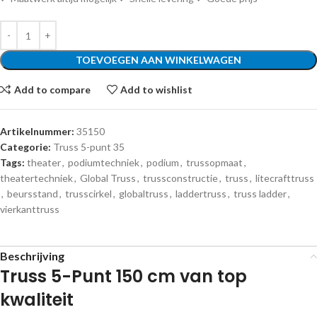
TOEVOEGEN AAN WINKELWAGEN
Add to compare
Add to wishlist
Artikelnummer:
35150
Categorie:
Truss 5-punt 35
Tags:
theater
,
podiumtechniek
,
podium
,
trussopmaat
,
theatertechniek
,
Global Truss
,
trussconstructie
,
truss
,
litecrafttruss
,
beursstand
,
trusscirkel
,
globaltruss
,
laddertruss
,
truss ladder
,
vierkanttruss
Beschrijving
Truss 5-Punt 150 cm van top
kwaliteit