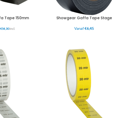
ffa Tape 150mm
Showgear Gaffa Tape Stage
Vanaf
€
6,45
€
54,30
incl.