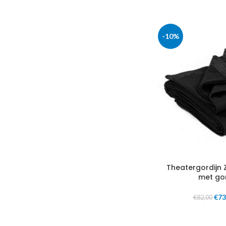
-10%
Theatergordijn 
met go
€
73
€
82,00