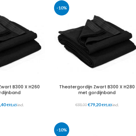
-10%
Zwart B300 X H260
Theatergordijn Zwart B300 X H280
rdijnband
met gordijnband
,40
€
79,20
€
88,00
€
93,65
incl.
€
95,83
incl.
-10%