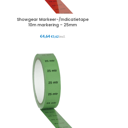
Showgear Markeer-/Indicatietape
10m markering – 25mm
€
4,64
€
5,62
incl.