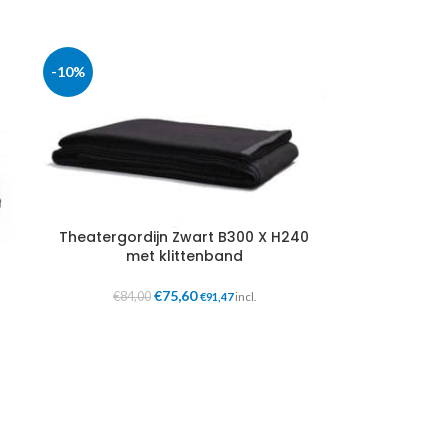
-10%
Theatergordijn Zwart B300 X H240
met klittenband
€
75,60
€
84,00
€
91,47
incl.