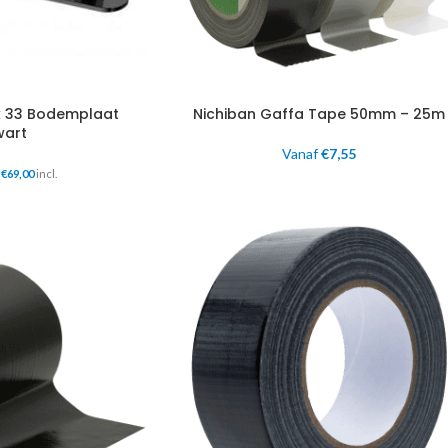
k 33 Bodemplaat
Nichiban Gaffa Tape 50mm – 25m
wart
Vanaf
€
7,55
€
69,00
incl.