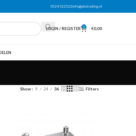
0524 522522
info@alutrading.nl
0
LOGIN / REGISTER
€
0,00
DELEN
Show
9
24
36
Filters