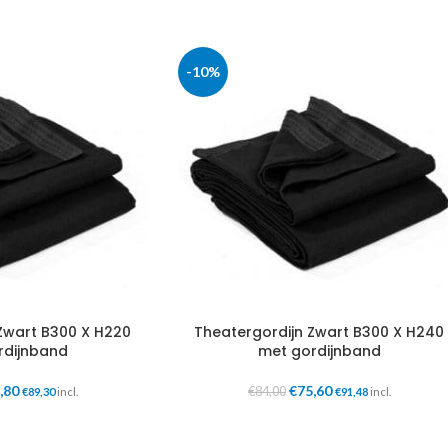
-10%
Zwart B300 X H220
Theatergordijn Zwart B300 X H240
rdijnband
met gordijnband
,80
€
75,60
€
84,00
€
89,30
incl.
€
91,48
incl.