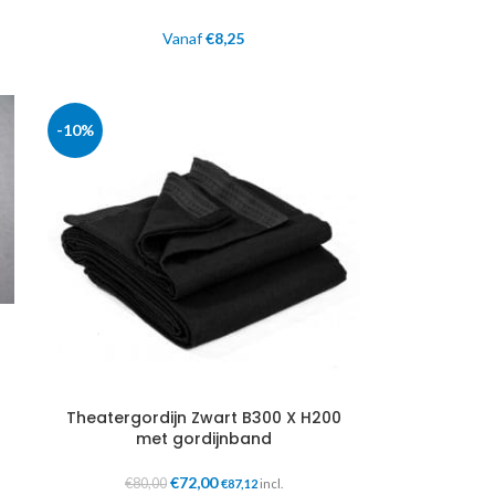
Vanaf
€
8,25
-10%
Theatergordijn Zwart B300 X H200
met gordijnband
€
72,00
€
80,00
€
87,12
incl.