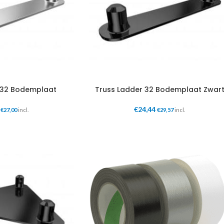
 32 Bodemplaat
Truss Ladder 32 Bodemplaat Zwar
€
24,44
€
27,00
incl.
€
29,57
incl.