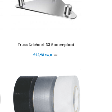
t
Truss Driehoek 33 Bodemplaat
€
42,98
€
52,00
incl.