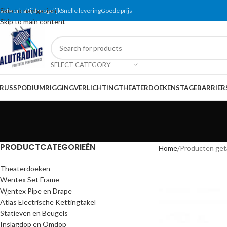
Skip to navigation
aatwerk altijd mogelijk
Snelle levering
Goede prijs
Skip to main content
SELECT CATEGORY
RUSS
PODIUM
RIGGING
VERLICHTING
THEATERDOEKEN
STAGEBARRIER
PRODUCTCATEGORIEËN
Home
Producten get
Theaterdoeken
Wentex Set Frame
Wentex Pipe en Drape
Atlas Electrische Kettingtakel
Statieven en Beugels
Inslagdop en Omdop