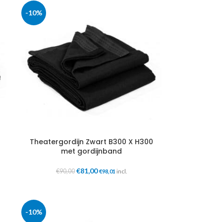
-10%
Theatergordijn Zwart B300 X H300
met gordijnband
€
81,00
€
90,00
€
98,01
incl.
-10%