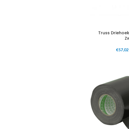
Truss Driehoe
Z
€
57,02