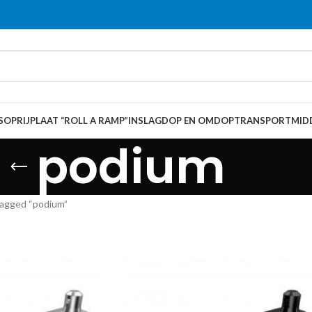
S
OPRIJPLAAT “ROLL A RAMP”
INSLAGDOP EN OMDOP
TRANSPORTMID
podium
agged “podium”