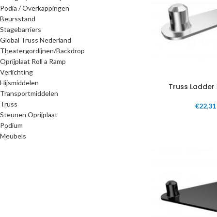
Podia / Overkappingen
Beursstand
Stagebarriers
Global Truss Nederland
Theatergordijnen/Backdrop
Oprijplaat Roll a Ramp
Verlichting
Hijsmiddelen
Truss Ladder
Transportmiddelen
Truss
€
22,31
Steunen Oprijplaat
Podium
Meubels