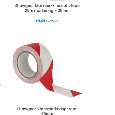
Showgear Markeer-/Indicatietape
25m markering – 25mm
€
4,64
€
5,62
incl.
Showgear Vloermarkeringstape
50mm