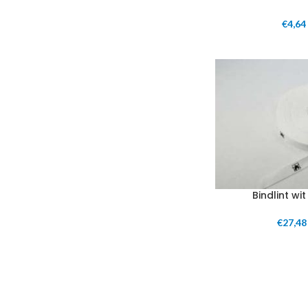
€
4,64
Bindlint wi
€
27,48