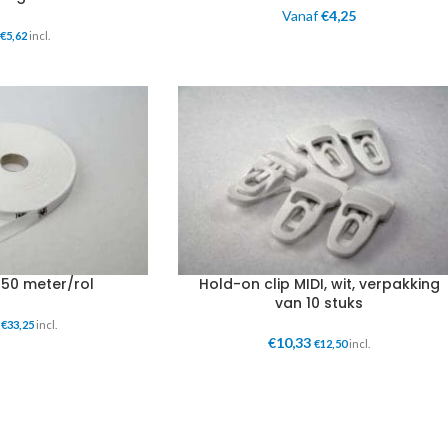
Vanaf
€
4,25
€
5,62
incl.
t 50 meter/rol
Hold-on clip MIDI, wit, verpakking
van 10 stuks
€
33,25
incl.
€
10,33
€
12,50
incl.