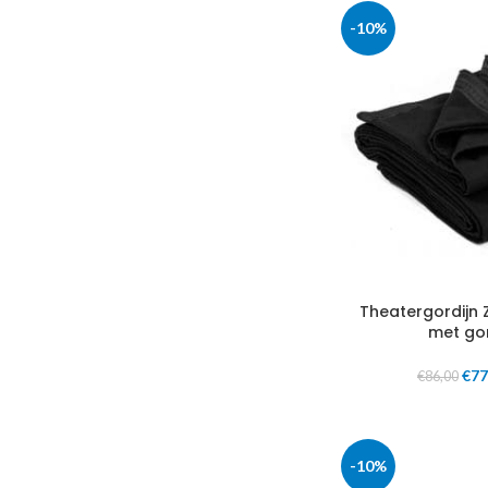
-10%
Theatergordijn 
met go
€
77
€
86,00
-10%