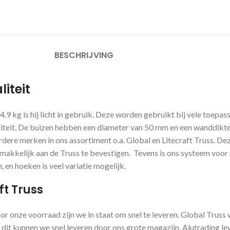
BESCHRIJVING
iteit
4.9 kg is hij licht in gebruik. Deze worden gebruikt bij vele toep
aliteit, De buizen hebben een diameter van 50 mm en een wanddik
ere merken in ons assortiment o.a. Global en Litecraft Truss. D
gemakkelijk aan de Truss te bevestigen. Tevens is ons systeem voo
 en hoeken is veel variatie mogelijk.
ft Truss
or onze voorraad zijn we in staat om snel te leveren. Global Truss
 dit kunnen we snel leveren door ons grote magazijn. Alutrading le