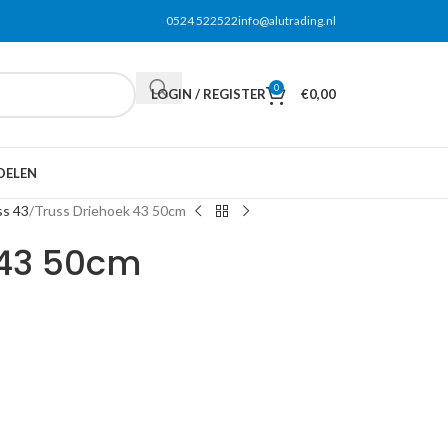
0524 522522
info@alutrading.nl
0
LOGIN / REGISTER
€
0,00
DELEN
ss 43
Truss Driehoek 43 50cm
 43 50cm