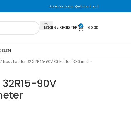
0524 522522
info@alutrading.nl
0
LOGIN / REGISTER
€
0,00
DELEN
2
Truss Ladder 32 32R15-90V Cirkeldeel Ø 3 meter
2 32R15-90V
meter