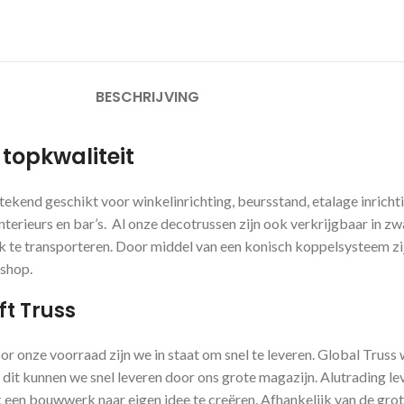
BESCHRIJVING
 topkwaliteit
stekend geschikt voor winkelinrichting, beursstand, etalage inric
erieurs en bar’s. Al onze decotrussen zijn ook verkrijgbaar in zw
lijk te transporteren. Door middel van een konisch koppelsysteem z
bshop.
ft Truss
oor onze voorraad zijn we in staat om snel te leveren. Global Trus
 dit kunnen we snel leveren door ons grote magazijn. Alutrading le
een bouwwerk naar eigen idee te creëren. Afhankelijk van de grote 