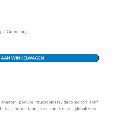
g ✓ Goede prijs
 AAN WINKELWAGEN
t
theater
,
podium
,
trussopmaat
,
deco molton
,
Half
 staal
,
beursstand
,
trussconstructie
,
globaltruss
,