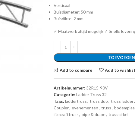
Verticaal
Buisdiameter: 50 mm
Buisdikte: 2 mm
✓ Maatwerk altijd mogelijk ✓ Snelle leverin
TOEVOEGEN
Add to compare
Add to wishlis
Artikelnummer:
32R15-90V
Categorie:
Ladder Truss 32
Tags:
laddertruss
,
truss duo
,
truss ladder
,
Coupler
,
evenementen
,
truss
,
bodemplaat
litecrafttruss
,
pipe & drape
,
trusscirkel