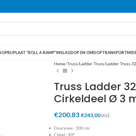
S
OPRIJPLAAT “ROLL A RAMP”
INSLAGDOP EN OMDOP
TRANSPORTMID
Home
Truss
Ladder Truss
Ladder Truss 3
Truss Ladder 3
Cirkeldeel Ø 3 
€
200,83
€
243,00
incl.
Doorsnee : 300 cm
Cirkel : 90°