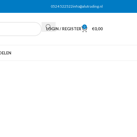
0524 522522
info@alutrading.nl
0
LOGIN / REGISTER
€
0,00
DELEN