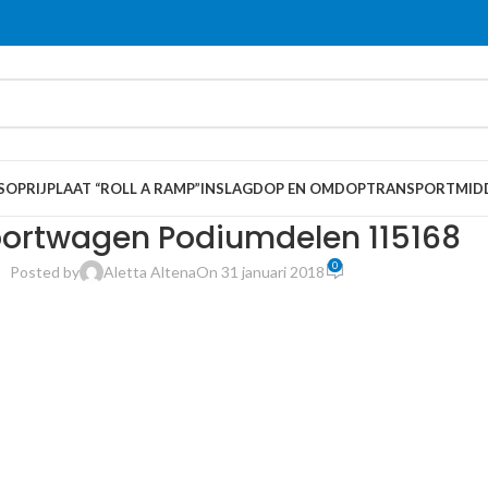
S
OPRIJPLAAT “ROLL A RAMP”
INSLAGDOP EN OMDOP
TRANSPORTMID
ortwagen Podiumdelen 115168
0
Posted by
Aletta Altena
On 31 januari 2018