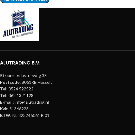
ALUTRADING B.V.
Straat:
Industrieweg 38
Postcode:
8061RB Hasselt
Tel:
0524 522522
Tel:
062 1321128
E-mail:
info@alutrading.nl
Kvk:
51366223
BTW:
NL 823246061 B 01