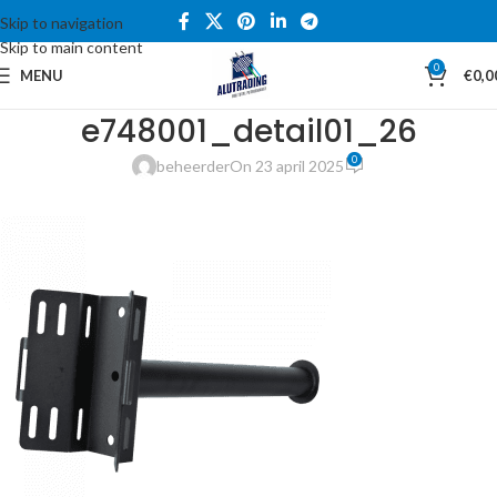
Skip to navigation
Skip to main content
0
MENU
€
0,0
e748001_detail01_26
0
beheerder
On 23 april 2025