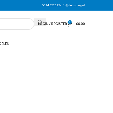
0524 522522
info@alutrading.nl
0
LOGIN / REGISTER
€
0,00
DELEN