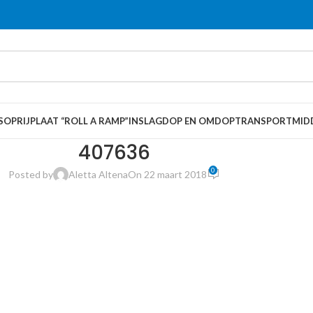
S
OPRIJPLAAT “ROLL A RAMP”
INSLAGDOP EN OMDOP
TRANSPORTMID
407636
0
Posted by
Aletta Altena
On 22 maart 2018