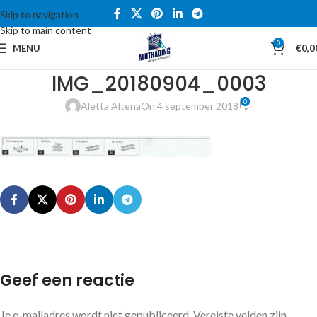
Skip to navigation
Skip to main content
0
MENU
€
0,0
IMG_20180904_0003
0
Aletta Altena
On 4 september 2018
Geef een reactie
Je e-mailadres wordt niet gepubliceerd.
Vereiste velden zijn