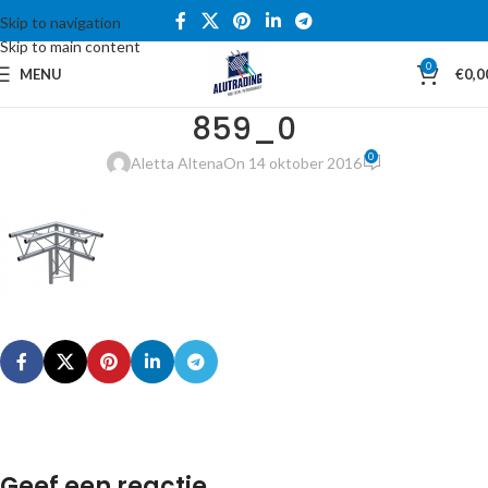
Skip to navigation
Skip to main content
0
MENU
€
0,0
859_0
0
Aletta Altena
On 14 oktober 2016
Geef een reactie