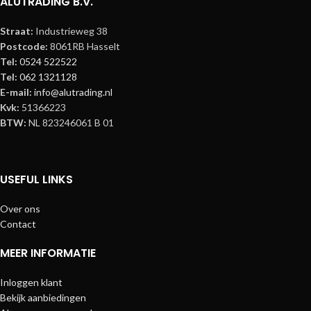
ALUTRADING B.V.
Straat:
Industrieweg 38
Postcode:
8061RB Hasselt
Tel:
0524 522522
Tel:
062 1321128
E-mail:
info@alutrading.nl
Kvk:
51366223
BTW:
NL 823246061 B 01
USEFUL LINKS
Over ons
Contact
MEER INFORMATIE
Inloggen klant
Bekijk aanbiedingen