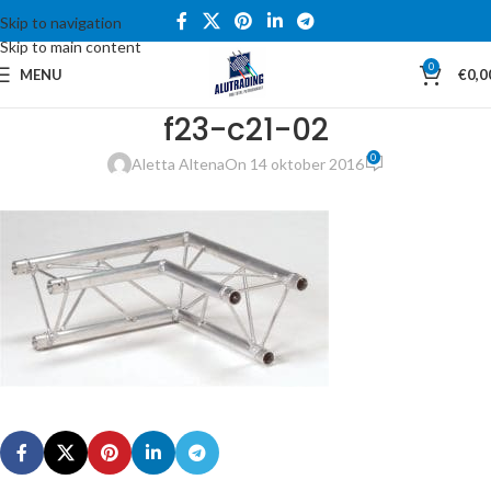
Skip to navigation
Skip to main content
0
MENU
€
0,0
f23-c21-02
0
Aletta Altena
On 14 oktober 2016