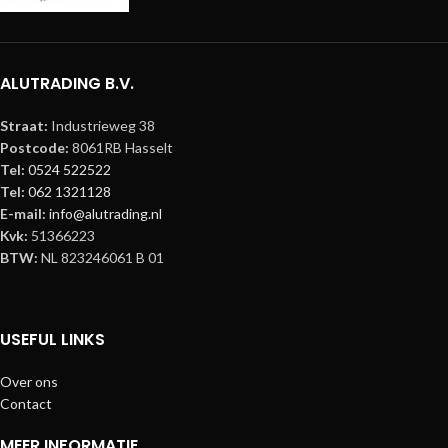
ALUTRADING B.V.
Straat:
Industrieweg 38
Postcode:
8061RB Hasselt
Tel:
0524 522522
Tel:
062 1321128
E-mail:
info@alutrading.nl
Kvk:
51366223
BTW:
NL 823246061 B 01
USEFUL LINKS
Over ons
Contact
MEER INFORMATIE