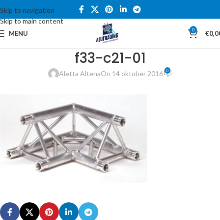
Skip to navigation
Skip to main content
0
MENU
€
0,0
f33-c21-01
0
Aletta Altena
On 14 oktober 2016