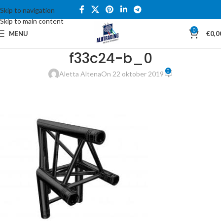
Skip to navigation
Skip to main content
0
MENU
€
0,0
f33c24-b_0
0
Aletta Altena
On 22 oktober 2019