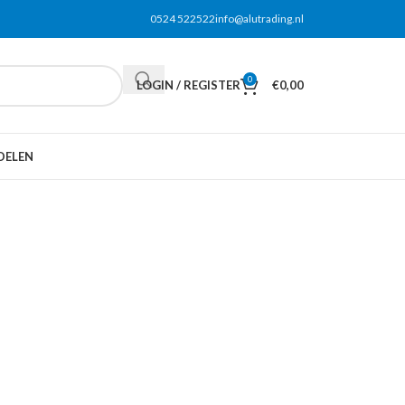
0524 522522
info@alutrading.nl
0
LOGIN / REGISTER
€
0,00
DELEN