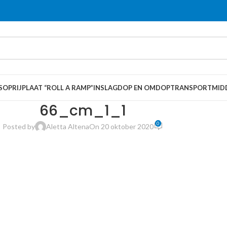
S
OPRIJPLAAT “ROLL A RAMP”
INSLAGDOP EN OMDOP
TRANSPORTMID
66_cm_1_1
0
Posted by
Aletta Altena
On 20 oktober 2020