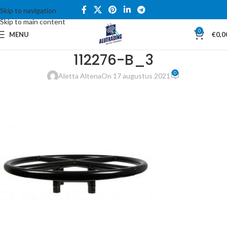
Skip to navigation
Skip to main content
0
MENU
€
0,0
112276-B_3
0
Aletta Altena
On 17 augustus 2021