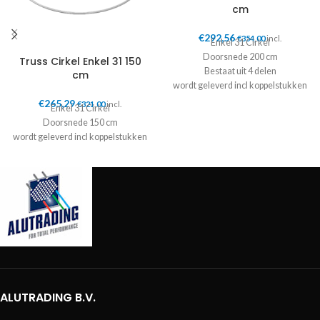
cm
€
292,56
€
354,00
incl.
Enkel 31 Cirkel
Doorsnede 200 cm
Truss Cirkel Enkel 31 150
Bestaat uit 4 delen
cm
wordt geleverd incl koppelstukken
€
265,29
€
321,00
incl.
Enkel 31 Cirkel
Doorsnede 150 cm
wordt geleverd incl koppelstukken
ALUTRADING B.V.