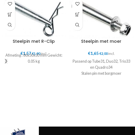
Steelpin met R-Clip
Steelpin met moer
€
1,57
€
1,65
€
1,90
incl.
€
2,00
incl.
Afmeting : 80x30x30 mm Gewicht:
0.05 kg
Passend op Tube31, Duo32, Trio33
en Quadro34
Stalen pin met borgmoer
Voor conische verbinders