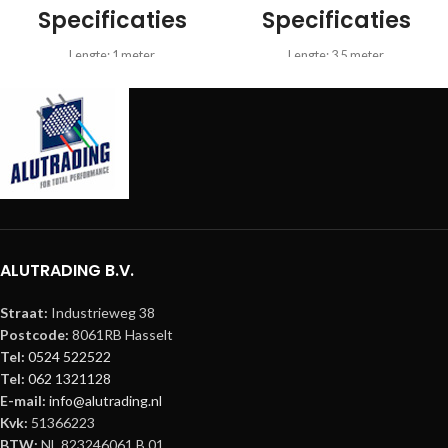
Specificaties
Specificaties
Lengte: 1 meter
Lengte: 3.5 meter
Gewicht: 1.5 kg
Gewicht: 4.3 kg
Kleur: Aluminium
Kleur: Aluminium
Materiaal: AI EN AW-6061 T6
Materiaal: AI EN AW-6061 T6
Afmeting: 1000 x 200 mm
Afmeting: 3500 x 200 mm
Diameter hoofdbuis: 35 mm
Diameter hoofdbuis: 35 mm
Wanddikte hoofdbuis: 1.6 mm
Wanddikte hoofdbuis: 1.6 mm
Diameter tussenbuis: 8 mm
Diameter tussenbuis: 8 mm
ALUTRADING B.V.
Straat:
Industrieweg 38
Postcode:
8061RB Hasselt
Tel:
0524 522522
Tel:
062 1321128
E-mail:
info@alutrading.nl
Kvk:
51366223
BTW:
NL 823246061 B 01