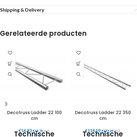
Shipping & Delivery
Gerelateerde producten
Decotruss Ladder 22 100
Decotruss Ladder 22 350
cm
cm
€
56,83
€
118,59
€
68,76
incl.
€
143,49
incl.
Technische
Technische