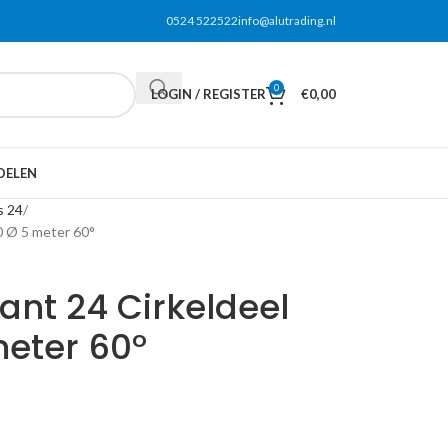
0524 522522
info@alutrading.nl
0
LOGIN / REGISTER
€
0,00
DELEN
s 24
0 Ø 5 meter 60°
ant 24 Cirkeldeel
eter 60°