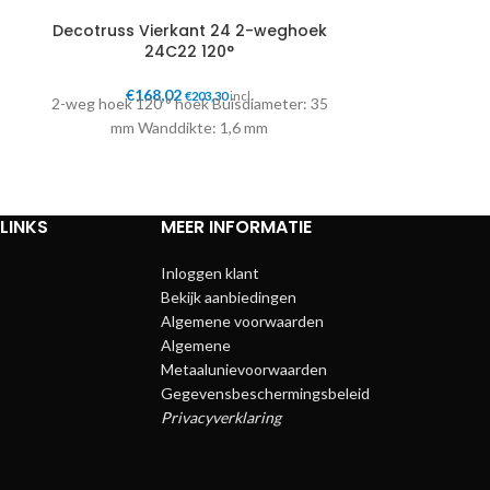
Decotruss Vierkant 24 2-weghoek
Decotruss V
24C22 120°
€
168,02
€
24
€
203,30
incl.
2-weg hoek 120 ° hoek Buisdiameter: 35
4-weg hoek 90
mm Wanddikte: 1,6 mm
mm Wa
LINKS
MEER INFORMATIE
Inloggen klant
Bekijk aanbiedingen
Algemene voorwaarden
Algemene
Metaalunievoorwaarden
Gegevensbeschermingsbeleid
Privacyverklaring