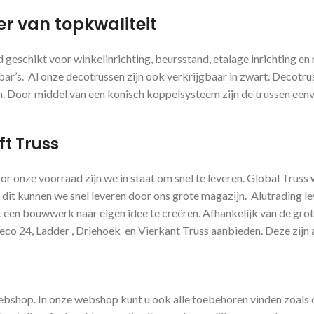
er van topkwaliteit
nd geschikt voor winkelinrichting, beursstand, etalage inrichting
r’s. Al onze decotrussen zijn ook verkrijgbaar in zwart. Decotruss 
en. Door middel van een konisch koppelsysteem zijn de trussen een
ft Truss
oor onze voorraad zijn we in staat om snel te leveren. Global Trus
 dit kunnen we snel leveren door ons grote magazijn. Alutrading le
een bouwwerk naar eigen idee te creëren. Afhankelijk van de grote 
o 24, Ladder , Driehoek en Vierkant Truss aanbieden. Deze zijn a
 webshop. In onze webshop kunt u ook alle toebehoren vinden zoal