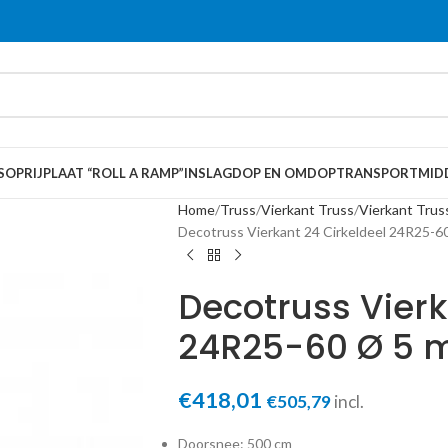
S
OPRIJPLAAT “ROLL A RAMP”
INSLAGDOP EN OMDOP
TRANSPORTMID
Home
Truss
Vierkant Truss
Vierkant Trus
Decotruss Vierkant 24 Cirkeldeel 24R25-6
Decotruss Vierk
24R25-60 Ø 5 m
€
418,01
€
505,79
incl.
Doorsnee: 500 cm