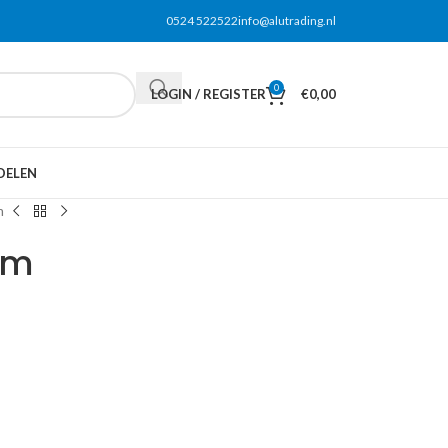
0524 522522
info@alutrading.nl
0
LOGIN / REGISTER
€
0,00
DELEN
m
cm