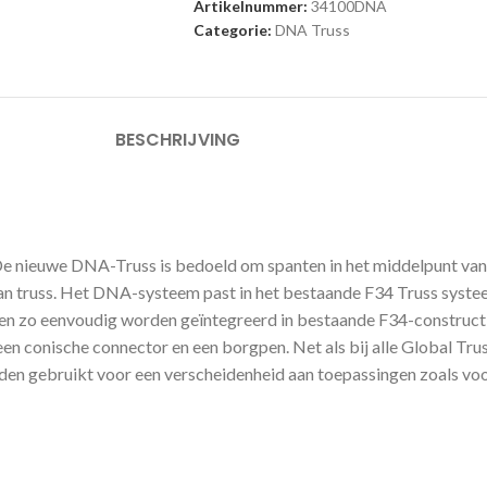
Artikelnummer:
34100DNA
Categorie:
DNA Truss
BESCHRIJVING
 De nieuwe DNA-Truss is bedoeld om spanten in het middelpunt van
n truss. Het DNA-systeem past in het bestaande F34 Truss syste
n zo eenvoudig worden geïntegreerd in bestaande F34-construct
n conische connector en een borgpen. Net als bij alle Global Tr
n gebruikt voor een verscheidenheid aan toepassingen zoals voor
s