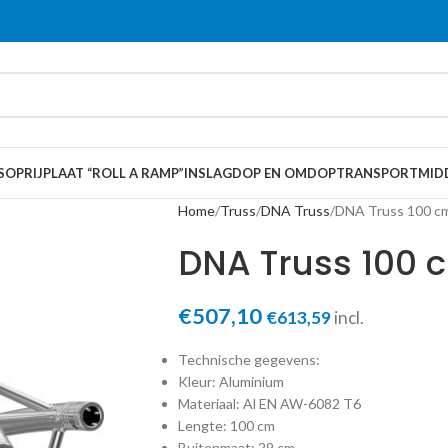
S
OPRIJPLAAT “ROLL A RAMP”
INSLAGDOP EN OMDOP
TRANSPORTMID
Home
Truss
DNA Truss
DNA Truss 100 c
DNA Truss 100 
€
507,10
€
613,59
incl.
Technische gegevens:
Kleur: Aluminium
Materiaal: Al EN AW-6082 T6
Lengte: 100 cm
Buitenmaat: 29 cm