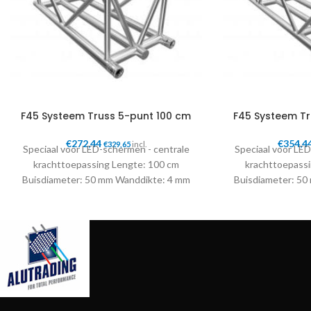
F45 Systeem Truss 5-punt 100 cm
F45 Systeem Tr
€
272,44
€
354,4
€
329,65
incl.
Speciaal voor LED-schermen - centrale
Speciaal voor LE
krachttoepassing Lengte: 100 cm
krachttoepass
Buisdiameter: 50 mm Wanddikte: 4 mm
Buisdiameter: 50
Conische connectoren inbegrepen
Conische conne