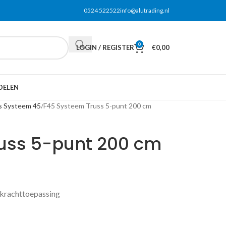
0524 522522
info@alutrading.nl
0
LOGIN / REGISTER
€
0,00
DELEN
s Systeem 45
F45 Systeem Truss 5-punt 200 cm
uss 5-punt 200 cm
 krachttoepassing