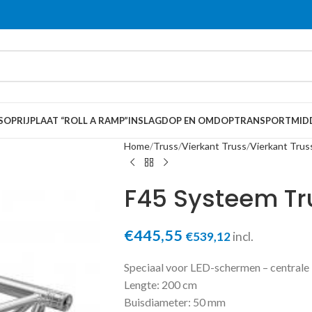
S
OPRIJPLAAT “ROLL A RAMP”
INSLAGDOP EN OMDOP
TRANSPORTMID
Home
Truss
Vierkant Truss
Vierkant Trus
F45 Systeem Tr
€
445,55
€
539,12
incl.
Speciaal voor LED-schermen – centrale
Lengte: 200 cm
Buisdiameter: 50 mm