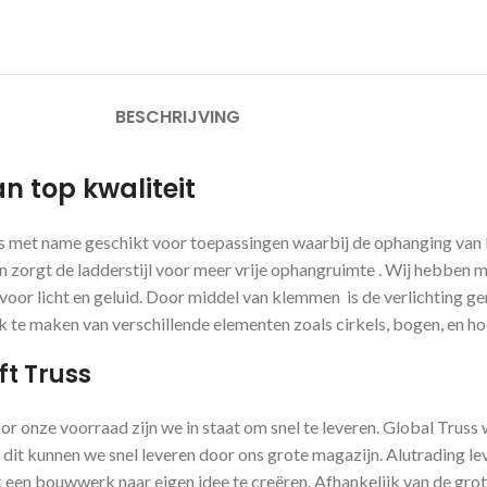
BESCHRIJVING
n top kwaliteit
is met name geschikt voor toepassingen waarbij de ophanging van 
zorgt de ladderstijl voor meer vrije ophangruimte . Wij hebben m
oor licht en geluid. Door middel van klemmen is de verlichting ge
e maken van verschillende elementen zoals cirkels, bogen, en hoek
ft Truss
oor onze voorraad zijn we in staat om snel te leveren. Global Trus
 dit kunnen we snel leveren door ons grote magazijn. Alutrading le
een bouwwerk naar eigen idee te creëren. Afhankelijk van de grote 