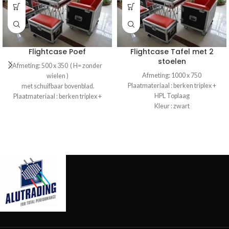
Flightcase Poef
Flightcase Tafel met 2
stoelen
Afmeting: 500 x 350 ( H= zonder
Afmeting: 1000 x 750
wielen )
Plaatmateriaal : berken triplex +
met schuifbaar bovenblad.
HPL Toplaag
Plaatmateriaal : berken triplex +
Kleur : zwart
HPL Toplaag
Profiel: insteek hoek en sluitprofiel
Kleur : zwart
wielen : 100 mm, 2x geremd, 2x
Profiel: insteek hoek en sluitprofiel
ongeremd
wielen : 100 mm, 2x geremd, 2x
Optie: Poef apart verkrijgbaar
ongeremd
Kussens niet inbegrepen
Kussens niet inbegrepen
PRIJS EN LEVERTIJD OP
PRIJS EN LEVERTIJD OP
AANVRAAG
AANVRAAG