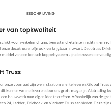
BESCHRIJVING
er van topkwaliteit
geschikt voor winkelinrichting, beursstand, etalage inrichting en
 onze decotrussen zijn ook verkrijgbaar in zwart. Decotruss Driehoe
or middel van een konisch koppelsysteem zijn de trussen eenvoudi
ft Truss
oor onze voorraad zijn we in staat om snel te leveren. Global Trus
 dit kunnen we snel leveren door ons grote magazijn. Alutrading le
een bouwwerk naar eigen idee te creëren. Afhankelijk van de grote 
o 24, Ladder , Driehoek en Vierkant Truss aanbieden. Deze zijn a