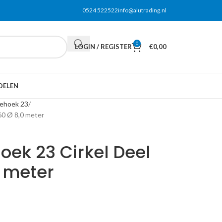
0524 522522
info@alutrading.nl
0
LOGIN / REGISTER
€
0,00
DELEN
iehoek 23
60 Ø 8,0 meter
oek 23 Cirkel Deel
 meter