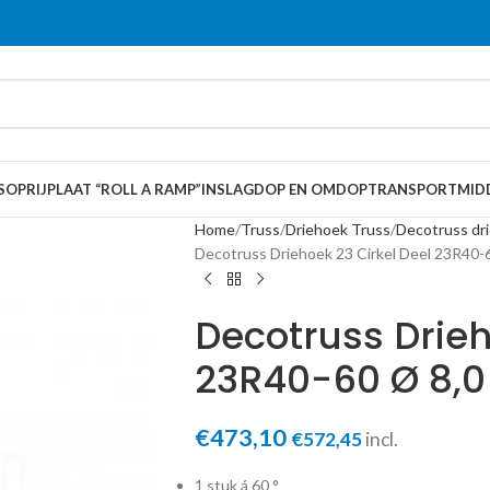
S
OPRIJPLAAT “ROLL A RAMP”
INSLAGDOP EN OMDOP
TRANSPORTMID
Home
Truss
Driehoek Truss
Decotruss dr
Decotruss Driehoek 23 Cirkel Deel 23R40-
Decotruss Drieh
23R40-60 Ø 8,0
€
473,10
€
572,45
incl.
1 stuk á 60 °