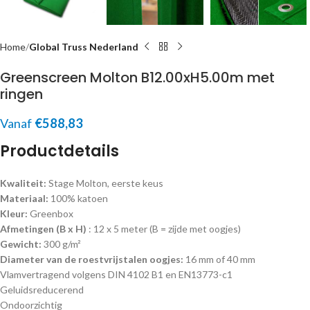
Home
Global Truss Nederland
Greenscreen Molton B12.00xH5.00m met
ringen
Vanaf
€
588,83
Productdetails
Kwaliteit:
Stage Molton, eerste keus
Materiaal:
100% katoen
Kleur:
Greenbox
Afmetingen (B x H)
: 12 x 5 meter (B = zijde met oogjes)
Gewicht:
300 g/m²
Diameter van de roestvrijstalen oogjes:
16 mm of 40 mm
Vlamvertragend volgens DIN 4102 B1 en EN13773-c1
Geluidsreducerend
Ondoorzichtig