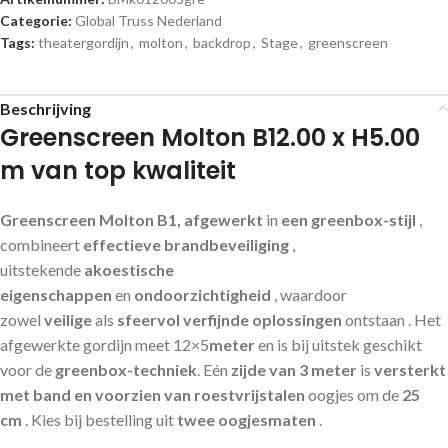
Categorie:
Global Truss Nederland
Tags:
theatergordijn
,
molton
,
backdrop
,
Stage
,
greenscreen
Beschrijving
Greenscreen Molton B12.00 x H5.00
m van top kwaliteit
Greenscreen Molton B1, afgewerkt
in
een greenbox-stijl
,
combineert
effectieve brandbeveiliging
,
uitstekende
akoestische
eigenschappen
en
ondoorzichtigheid
, waardoor
zowel
veilige
als
sfeervol verfijnde oplossingen
ontstaan . Het
afgewerkte gordijn meet 12×5
meter
en is bij uitstek geschikt
voor de
greenbox-techniek
. Eén
zijde van 3 meter
is
versterkt
met band en voorzien van
roestvrijstalen
oogjes om de
25
cm
. Kies bij bestelling uit
twee oogjesmaten
.