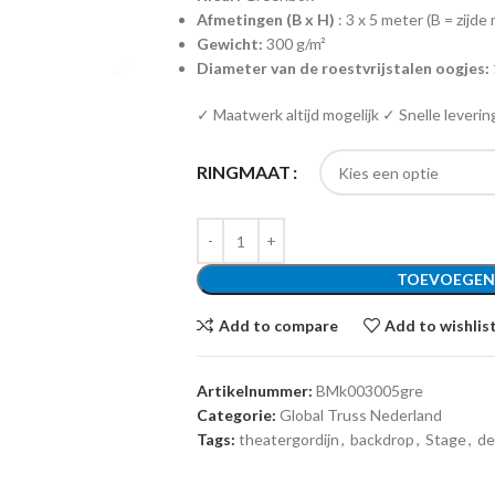
Afmetingen (B x H)
: 3 x 5 meter (B = zijd
Gewicht:
300 g/m²
Diameter van de roestvrijstalen oogjes:
✓ Maatwerk altijd mogelijk ✓ Snelle leverin
RINGMAAT
TOEVOEGEN
Add to compare
Add to wishlis
Artikelnummer:
BMk003005gre
Categorie:
Global Truss Nederland
Tags:
theatergordijn
,
backdrop
,
Stage
,
de