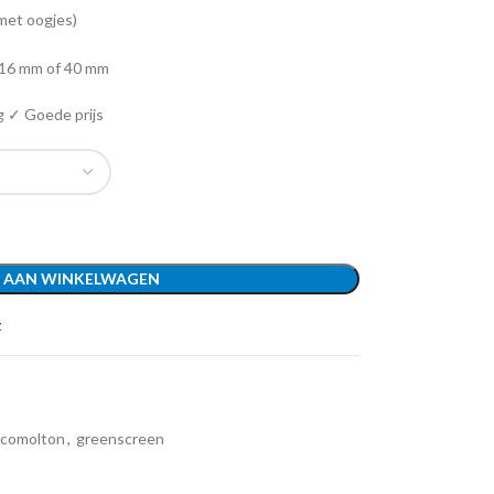
e met oogjes)
16 mm of 40 mm
g ✓ Goede prijs
 AAN WINKELWAGEN
t
comolton
,
greenscreen