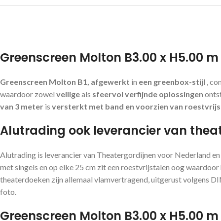
Greenscreen Molton B3.00 x H5.00 m 
Greenscreen Molton B1, afgewerkt
in
een greenbox-stijl
, co
waardoor zowel
veilige
als
sfeervol verfijnde oplossingen
onts
van 3 meter
is
versterkt met band en voorzien van
roestvrijs
Alutrading ook leverancier van thea
Alutrading is leverancier van Theatergordijnen voor Nederland e
met singels en op elke 25 cm zit een roestvrijstalen oog waardoor
theaterdoeken zijn allemaal vlamvertragend, uitgerust volgens D
foto.
Greenscreen Molton B3.00 x H5.00 m m