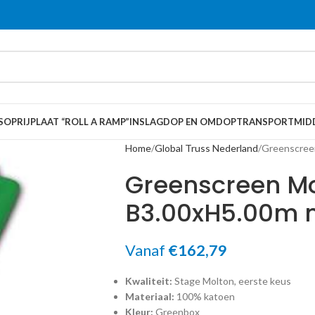
S
OPRIJPLAAT “ROLL A RAMP”
INSLAGDOP EN OMDOP
TRANSPORTMID
Home
Global Truss Nederland
Greenscree
Greenscreen Mo
B3.00xH5.00m 
Vanaf
€
162,79
Kwaliteit:
Stage Molton, eerste keus
Materiaal:
100% katoen
Kleur:
Greenbox