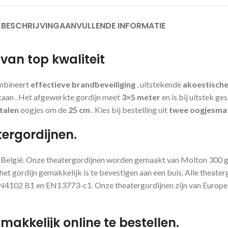
BESCHRIJVING
AANVULLENDE INFORMATIE
van top kwaliteit
mbineert
effectieve brandbeveiliging
, uitstekende
akoestisch
taan . Het afgewerkte gordijn meet
3×5
meter
en is bij uitstek ge
talen
oogjes om de
25 cm
. Kies bij bestelling uit
twee oogjesma
tergordijnen.
n België. Onze theatergordijnen worden gemaakt van Molton 300 g
 het gordijn gemakkelijk is te bevestigen aan een buis. Alle theat
IN4102 B1 en EN13773-c1. Onze theatergordijnen zijn van Europese
akkelijk online te bestellen.