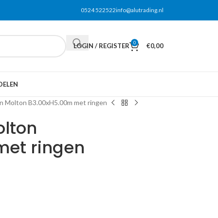
0524 522522
info@alutrading.nl
0
LOGIN / REGISTER
€
0,00
DELEN
n Molton B3.00xH5.00m met ringen
lton
met ringen