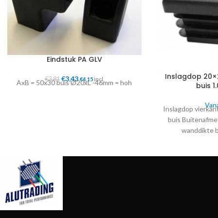
Eindstuk PA GLV
Inslagdop 20
€
3,43
€
3,81
€
4,15
incl.
AxB = 50x30 buis Ø20xL -46mm = hoh
buis 1
Van
Inslagdop vierkan
buis Buitenafme
wanddikte b