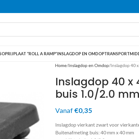
S
OPRIJPLAAT “ROLL A RAMP”
INSLAGDOP EN OMDOP
TRANSPORTMID
Home
Inslagdop en Omdop
Inslagdop 40 
Inslagdop 40 x
buis 1.0/2.0 m
Vanaf
€
0,35
Inslagdop vierkant zwart voor vierkant
Buitenafmeting buis: 40 mm x 40 mm