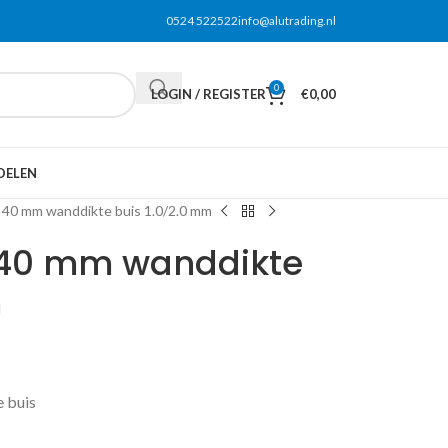
0524 522522
info@alutrading.nl
0
LOGIN / REGISTER
€
0,00
DELEN
x 40 mm wanddikte buis 1.0/2.0 mm
 40 mm wanddikte
m
e buis