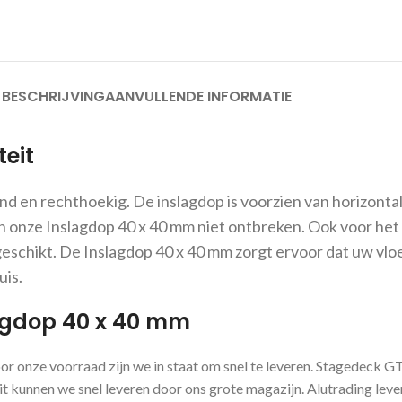
BESCHRIJVING
AANVULLENDE INFORMATIE
eit
ond en rechthoekig. De inslagdop is voorzien van horizonta
 onze Inslagdop 40 x 40 mm niet ontbreken. Ook voor het 
eschikt. De Inslagdop 40 x 40 mm zorgt ervoor dat uw vloe
uis.
lagdop 40 x 40 mm
oor onze voorraad zijn we in staat om snel te leveren. Stagedeck 
t kunnen we snel leveren door ons grote magazijn. Alutrading lever