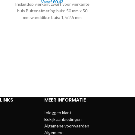
Vanaf
€
0,43
Inslagdop vierkant zwart voor vierkante
buis Buitenafmeting buis: 50 mm x 50
mm wanddikte buis: 1,5/2.5 mm
Inslagd
Draadgat 
Insteekdop 2
LINKS
MEER INFORMATIE
Inloggen klant
Bekijk aanbiedingen
Algemene voorwaarden
Algemene