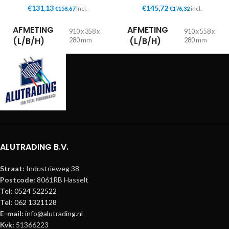
€
131,13
€
145,72
€
158,67
incl.
€
176,32
incl.
AFMETING
AFMETING
910 x 358 x
910 x 558 x
(L/B/H)
(L/B/H)
280 mm
280 mm
GEWICHT
GEWICHT
9,10 kg
10,30 kg
ALUTRADING B.V.
Straat:
Industrieweg 38
Postcode:
8061RB Hasselt
Tel:
0524 522522
Tel:
062 1321128
E-mail:
info@alutrading.nl
Kvk:
51366223