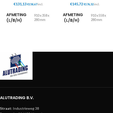
€
131,13
€
145,72
€
158,67
incl.
€
176,32
incl.
AFMETING
AFMETING
910 x 358 x
910 x 558 x
(L/B/H)
(L/B/H)
280 mm
280 mm
GEWICHT
GEWICHT
9,10 kg
10,30 kg
ALUTRADING B.V.
Straat:
Industrieweg 38