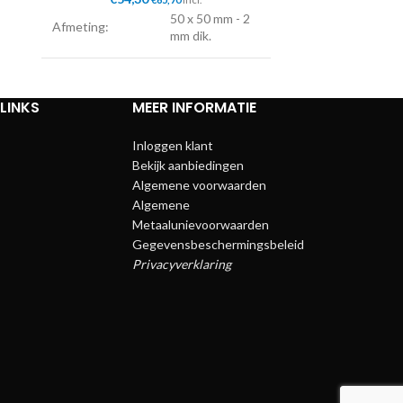
50 x 50 mm - 2
Afmeting:
Afmeting:
mm dik.
Lengte:
60 cm.
Lengte:
LINKS
MEER INFORMATIE
Voet:
Dikke PVC dop.
Voet:
Inloggen klant
Bekijk aanbiedingen
Algemene voorwaarden
Algemene
Metaalunievoorwaarden
Gegevensbeschermingsbeleid
Privacyverklaring