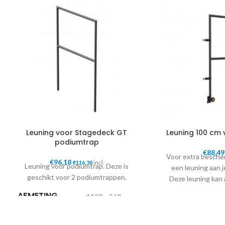
Leuning voor Stagedeck GT
Leuning 100 cm
podiumtrap
€
88,49
Voor extra besche
€
96,18
€
116,38
incl.
Leuning voor podiumtrap. Deze is
een leuning aan 
geschikt voor 2 podiumtrappen.
Deze leuning kan
het podium g
AFMETING
1130 x 560 x
(L/B/H)
40 mm
AFMETING
(L/B/H)