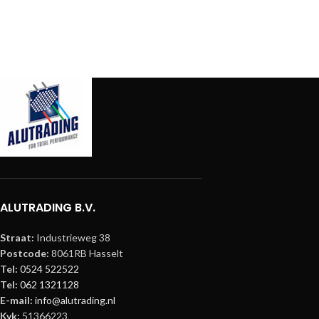
GEWICHT
3,00 kg
GEWICHT
ALUTRADING B.V.
Straat:
Industrieweg 38
Postcode:
8061RB Hasselt
Tel:
0524 522522
Tel:
062 1321128
E-mail:
info@alutrading.nl
Kvk:
51366223