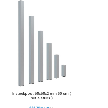
Insteekpoot 50x50x2 mm 60 cm (
Insteekpoo
Set 4 stuks )
(S
€
54,30
€
6
€
65,70
incl.