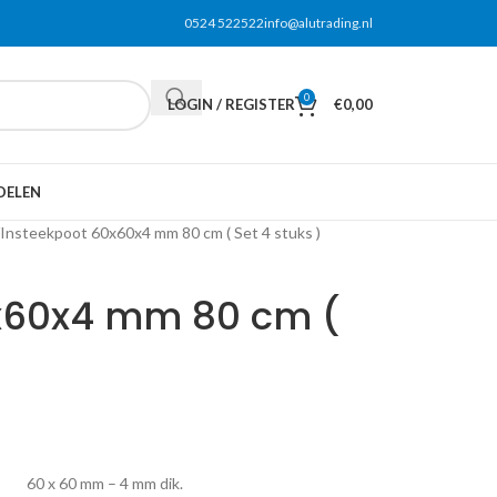
0524 522522
info@alutrading.nl
0
LOGIN / REGISTER
€
0,00
DELEN
Insteekpoot 60x60x4 mm 80 cm ( Set 4 stuks )
x60x4 mm 80 cm (
60 x 60 mm – 4 mm dik.