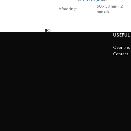
50 x 50 mm - 2
Afmeting:
mm dik.
5,00 kg
Lengte:
20 cm.
USEFUL 
Voet:
Dikke PVC dop.
Over ons
Contact