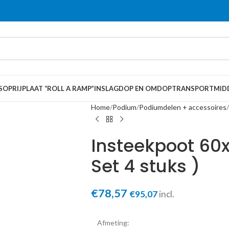
S
OPRIJPLAAT “ROLL A RAMP”
INSLAGDOP EN OMDOP
TRANSPORTMID
Home
Podium
Podiumdelen + accessoires
Insteekpoot 60
Set 4 stuks )
€
78,57
€
95,07
incl.
Afmeting: