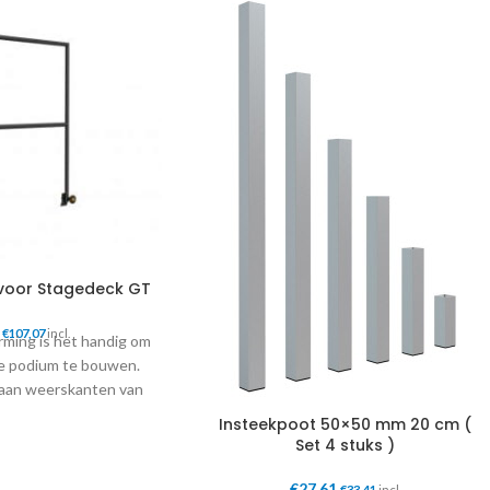
 voor Stagedeck GT
€
107,07
incl.
rming is het handig om
je podium te bouwen.
 aan weerskanten van
eplaatst worden.
Insteekpoot 50×50 mm 20 cm (
Set 4 stuks )
1000 x 1100 x
50 mm
€
27,61
€
33,41
incl.