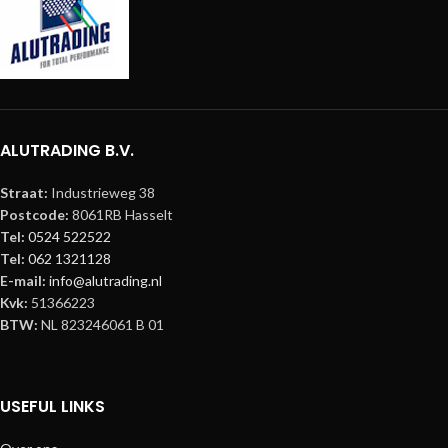
ALUTRADING B.V.
Straat:
Industrieweg 38
Postcode:
8061RB Hasselt
Tel:
0524 522522
Tel:
062 1321128
E-mail:
info@alutrading.nl
Kvk:
51366223
BTW:
NL 823246061 B 01
USEFUL LINKS