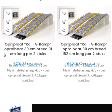
Oprijplaat “Roll-A-Ramp”
Oprijplaat “Roll-A-Ramp”
oprolbaar 30 cm breed 91
oprolbaar 30 cm breed
cm lang per 2 stuks
152 cm lang per 2 stuks
€
704,88
€
1.218,69
€
852,90
incl.
€
1.474,61
incl.
Breed: 30 cm Lengte: 91 cm
Breed: 30 cm Lengte: 152 cm
Maximale belasting: 450 kg per
Maximale belasting: 450 kg per
oprijplaat Gewicht: 4.1 kg per
oprijplaat Gewicht: 7.4 kg per
oprijplaat
oprijplaat