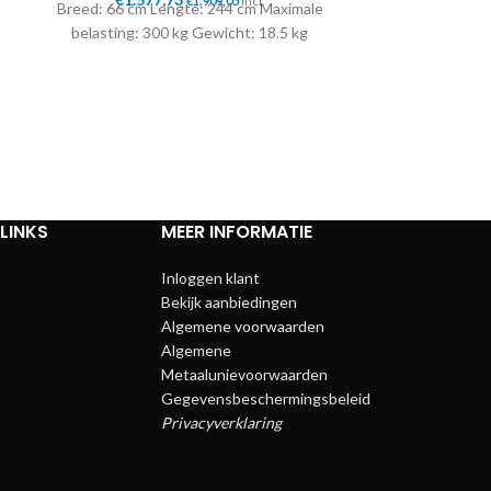
€
1.909,05
incl.
Breed: 66 cm Lengte: 244 cm Maximale
Breed: 66 cm 
belasting: 300 kg Gewicht: 18.5 kg
belasting: 3
LINKS
MEER INFORMATIE
Inloggen klant
Bekijk aanbiedingen
Algemene voorwaarden
Algemene
Metaalunievoorwaarden
Gegevensbeschermingsbeleid
Privacyverklaring