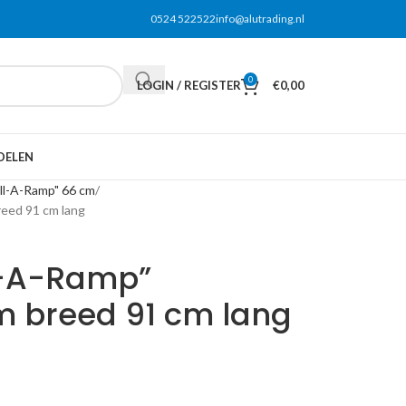
0524 522522
info@alutrading.nl
0
LOGIN / REGISTER
€
0,00
DELEN
oll-A-Ramp" 66 cm
reed 91 cm lang
ll-A-Ramp”
m breed 91 cm lang