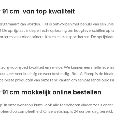
91 cm van top kwaliteit
 gemaakt kan worden. Het is ontworpen met behulp van een unieke
 De oprijplaat is de perfecte oplossing om hoogteverschillen op 
rteren van rolcontainers, kisten en transportkarren. De oprijplaat
zorg voor goed kwaliteit en service. We kunnen een snelle levering
uur zeer veerkrachtig en weerbestendig. Roll-A-Ramp is de ideale 
e beste producten van onze fabrikanten om een ​​passende oplossin
91 cm makkelijk online bestellen
op. In onze webshop kunt u ook alle toebehoren vinden zoals onde
ntroleerd op compleetheid. Onze webshop is 24 uur per dag bereikba