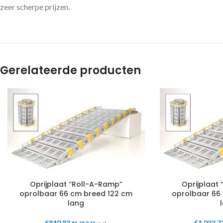
zeer scherpe prijzen.
Gerelateerde producten
Oprijplaat
Oprijplaat “Roll-A-Ramp”
oprolbaar 66
oprolbaar 66 cm breed 122 cm
lang
€
1.033,7
€
840,83