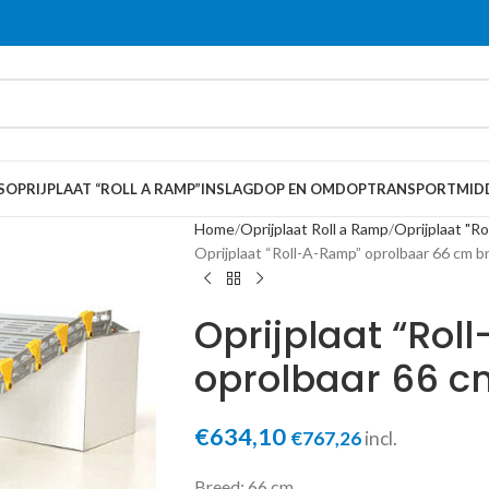
S
OPRIJPLAAT “ROLL A RAMP”
INSLAGDOP EN OMDOP
TRANSPORTMID
Home
Oprijplaat Roll a Ramp
Oprijplaat "R
Oprijplaat “Roll-A-Ramp” oprolbaar 66 cm b
Oprijplaat “Ro
oprolbaar 66 c
€
634,10
€
767,26
incl.
Breed: 66 cm