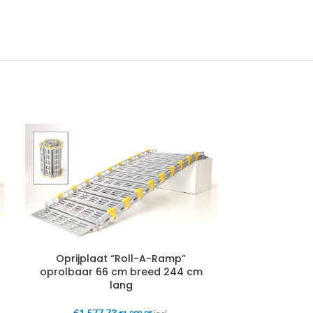
Oprijplaat “Roll-A-Ramp”
Oprijpla
oprolbaar 66 cm breed 244 cm
oprolbaar 
lang
€
1.577,73
€
1.68