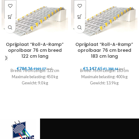
Oprijplaat “Roll-A-Ramp”
Oprijplaat “Roll-A-Ramp”
oprolbaar 76 cm breed
oprolbaar 76 cm breed
122 cm lang
183 cm lang
€
784,36
€
1.147,65
€
949,07
incl.
€
1.388,66
incl.
Breed: 76 cm Lengte: 122 cm
Breed: 76 cm Lengte: 183 cm
Maximale belasting: 450 kg
Maximale belasting: 400 kg
Gewicht: 9.0 kg
Gewicht: 13.9 kg