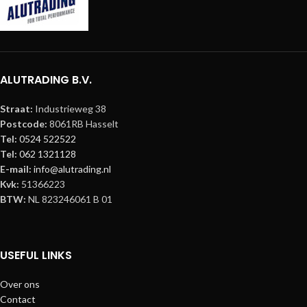
ALUTRADING B.V.
Straat:
Industrieweg 38
Postcode:
8061RB Hasselt
Tel:
0524 522522
Tel:
062 1321128
E-mail:
info@alutrading.nl
Kvk:
51366223
BTW:
NL 823246061 B 01
USEFUL LINKS
Over ons
Contact