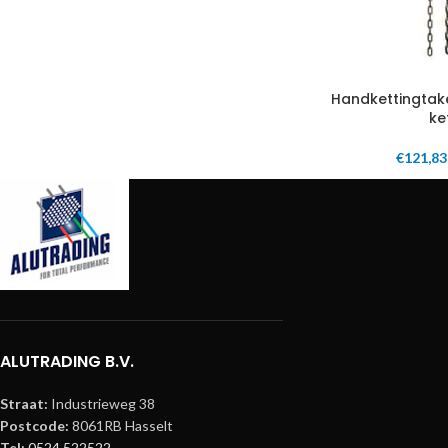
Handkettingtake
ke
€
121,83
ALUTRADING B.V.
Straat:
Industrieweg 38
Postcode:
8061RB Hasselt
Tel:
0524 522522