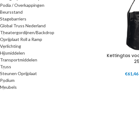
Podia / Overkappingen
Beursstand
Stagebarriers
Global Truss Nederland
Theatergordijnen/Backdrop
Oprijplaat Roll a Ramp
Verlichting
Hijsmiddelen
Kettingtas vo
Transportmiddelen
2
Truss
Steunen Oprijplaat
€
61,46
Podium
Meubels