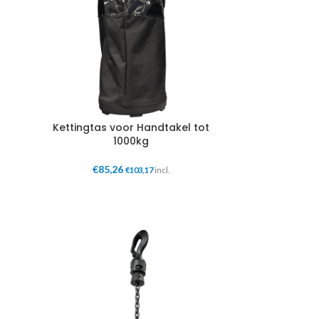
Kettingtas voor Handtakel tot
1000kg
€
85,26
€
103,17
incl.