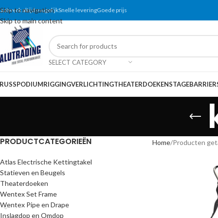
Skip to navigation
aatwerk altijd mogelijk
Snelle levering
Goede prijs
Skip to main content
SELECT CATEGORY
RUSS
PODIUM
RIGGING
VERLICHTING
THEATERDOEKEN
STAGEBARRIER
PRODUCTCATEGORIEËN
Home
Producten get
Atlas Electrische Kettingtakel
Statieven en Beugels
Theaterdoeken
Wentex Set Frame
Wentex Pipe en Drape
Inslagdop en Omdop