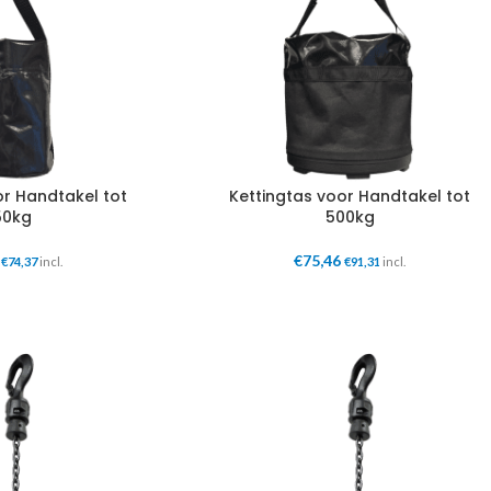
or Handtakel tot
Kettingtas voor Handtakel tot
50kg
500kg
€
75,46
€
74,37
incl.
€
91,31
incl.