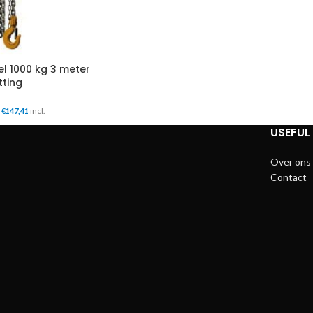
l 1000 kg 3 meter
tting
€
147,41
incl.
USEFUL 
Over ons
Contact