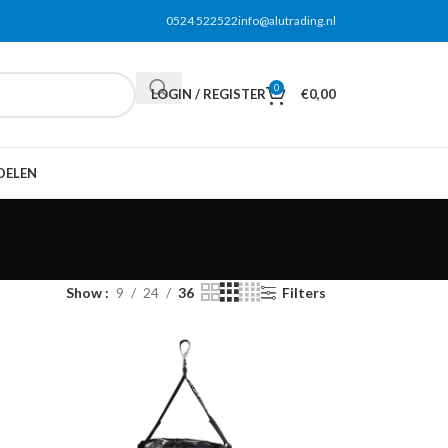
0524 522522
info@alutrading.nl
0
LOGIN / REGISTER
€
0,00
DELEN
Show
9
24
36
Filters