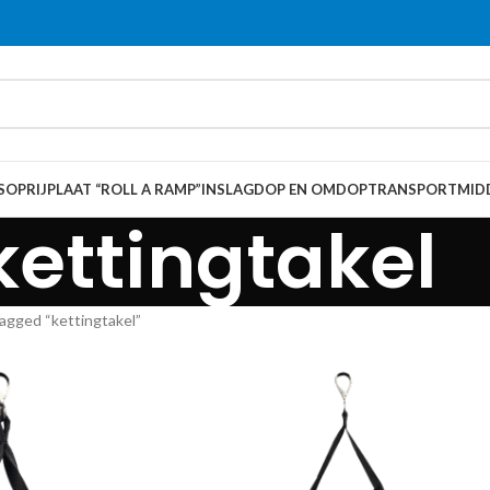
S
OPRIJPLAAT “ROLL A RAMP”
INSLAGDOP EN OMDOP
TRANSPORTMID
kettingtakel
agged “kettingtakel”