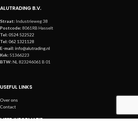
ALUTRADING B.V.
Straat:
Industrieweg 38
Postcode:
8061RB Hasselt
Tel:
0524 522522
Tel:
062 1321128
E-mail:
info@alutrading.nl
Kvk:
51366223
BTW:
NL 823246061 B 01
USEFUL LINKS
Over ons
Contact
MEER INFORMATIE
Inloggen klant