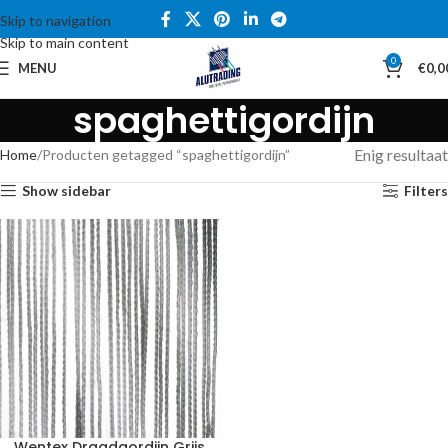
Skip to navigation
Skip to main content
0
MENU
€
0,0
spaghettigordijn
Enig resultaat
Home
Producten getagged “spaghettigordijn”
Show sidebar
Filters
Wentex Draadgordijn Grijs