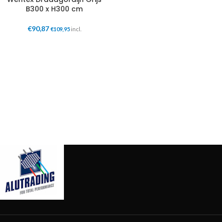
B300 x H300 cm
€
90,87
€
109,95
incl.