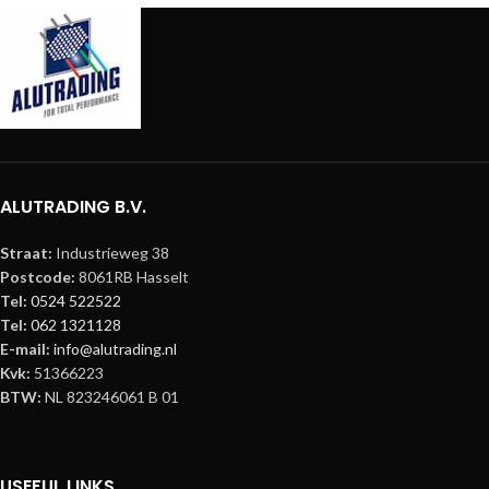
Maximale Belasting 175 kg
Kleur Zwart
(385.809 lb)
Frame Metaal
Kleur Zwart
Materiaal Staal
Productsheets
Let op: vanwege de grootte van het
product kunnen er naast onze
standaard verzendkosten extra
verzendkosten in rekening worden
gebracht. Voordat uw bestelling
wordt verwerkt, ontvangt u een
ALUTRADING B.V.
bevestiging ter goedkeuring.
Straat:
Industrieweg 38
Postcode:
8061RB Hasselt
Tel:
0524 522522
Tel:
062 1321128
E-mail:
info@alutrading.nl
Kvk:
51366223
BTW:
NL 823246061 B 01
USEFUL LINKS