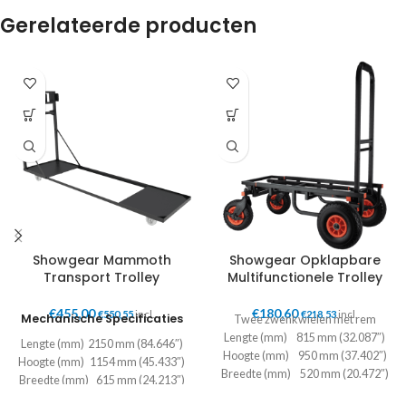
Gerelateerde producten
Showgear Mammoth
Showgear Opklapbare
Transport Trolley
Multifunctionele Trolley
€
455,00
€
180,60
€
550,55
incl.
€
218,53
incl.
Mechanische Specificaties
Twee zwenkwielen met rem
Lengte (mm) 815 mm (32.087″)
Lengte (mm) 2150 mm (84.646″)
Hoogte (mm) 950 mm (37.402″)
Hoogte (mm) 1154 mm (45.433″)
Breedte (mm) 520 mm (20.472″)
Breedte (mm) 615 mm (24.213″)
Gewicht 17.2 kg (37.919 lb)
Gewicht 33 kg (72.752 lb)