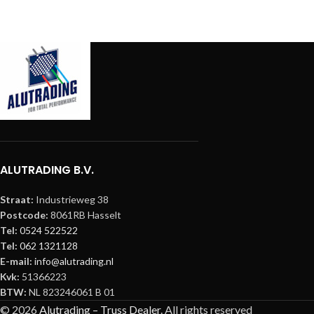
ALUTRADING B.V.
Straat:
Industrieweg 38
Postcode:
8061RB Hasselt
Tel:
0524 522522
Tel:
062 1321128
E-mail:
info@alutrading.nl
Kvk:
51366223
BTW:
NL 823246061 B 01
© 2026
Alutrading – Truss Dealer
. All rights reserved