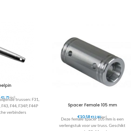
eelpin
5
€
1,75
incl.
olgende trussen: F31,
Spacer Female 105 mm
, F43, F44, F34P, F44P
che verbinders
€
10,58
€
12,80
incl.
rgmoer. Deze zijn apart
Deze female spacer 105 mm is een
n in de webshop.
verlengstuk voor uw truss. Geschikt