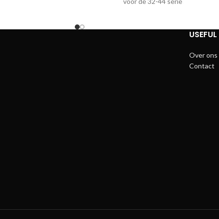
voor de 32-44 serie
USEFUL 
Over ons
Contact