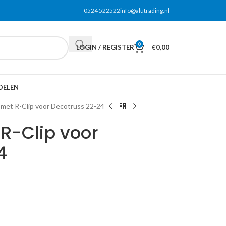
0524 522522
info@alutrading.nl
0
LOGIN / REGISTER
€
0,00
DELEN
 met R-Clip voor Decotruss 22-24
R-Clip voor
4