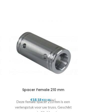
Truss 
€
4
Afme
200
Spacer Female 210 mm
€
18,18
€
22,00
incl.
Deze female spacer 210 mm is een
verlengstuk voor uw truss. Geschikt