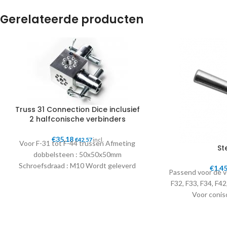
Gerelateerde producten
Truss 31 Connection Dice inclusief
2 halfconische verbinders
€
35,18
€
42,57
incl.
Voor F-31 tot F-44 trussen Afmeting
St
dobbelsteen : 50x50x50mm
Schroefsdraad : M10 Wordt geleverd
€
1,4
Passend voor de v
inclusief 2 halve konussen Steelpin en R-
F32, F33, F34, F42
clip
Voor conis
Excl. R-clip of bo
te bestelle