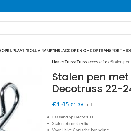
S
OPRIJPLAAT “ROLL A RAMP”
INSLAGDOP EN OMDOP
TRANSPORTMID
Home
Truss
Truss accessoires
Stalen pen
Stalen pen met 
Decotruss 22-2
€
1,45
€
1,76
incl.
Passend op Decotruss
Stalen pin met r-clip
Voor Halve Conische koppeling