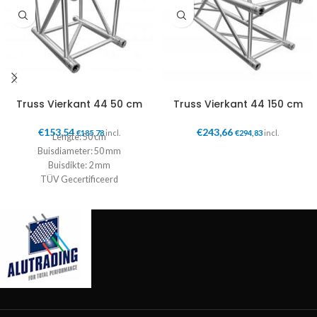
Truss Vierkant 44 50 cm
Truss Vierkant 44 150 cm
€
153,54
€
243,66
€
185,78
incl.
€
294,83
incl.
Lengte: 50 cm
Buisdiameter: 50 mm
Buisdikte: 2 mm
TÜV Gecertificeerd
Incl. Konische verbinders
TüV Certificaat