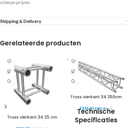
scherpe prijzen.
Shipping & Delivery
Gerelateerde producten
Truss vierkant 34 350cm
€
326,45
€
395,00
incl.
Technische
Truss vierkant 34 25 cm
Specificaties