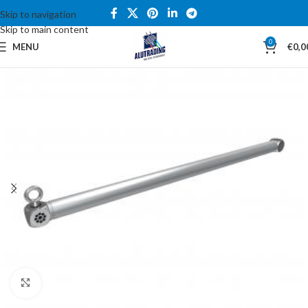
Skip to navigation
Skip to main content
0
MENU
€
0,0
Click to enlarge