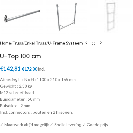
Home
Truss
Enkel Truss
U-Frame Systeem
U-Top 100 cm
€
142,81
€
172,80
incl.
Afmeting L x B x H : 1100 x 210 x 165 mm
Gewicht : 2,38 kg
M12 schroefdraad
Buisdiameter : 50 mm
Buisdikte : 2 mm
Incl. connectors , bouten en 2 hijsogen.
✓ Maatwerk altijd mogelijk ✓ Snelle levering ✓ Goede prijs