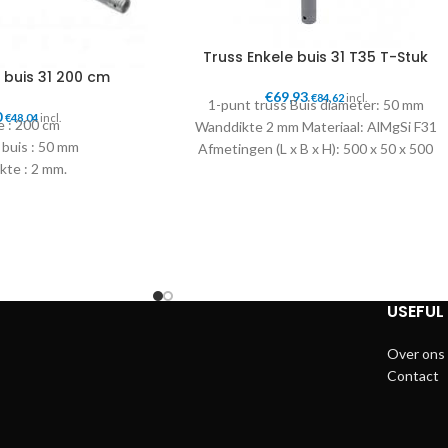
Truss Enkele buis 31 T35 T-Stuk
 buis 31 200 cm
€
69,93
€
84,62
incl.
1-punt truss Buis diameter: 50 mm
0
€
48,04
incl.
e : 200 cm
Wanddikte 2 mm Materiaal: AlMgSi F31
 buis : 50 mm
Afmetingen (L x B x H): 500 x 50 x 500
kte : 2 mm.
mm Gewicht: 1,8 kg
verbinder
USEFUL 
Over ons
Contact