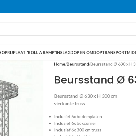
S
OPRIJPLAAT “ROLL A RAMP”
INSLAGDOP EN OMDOP
TRANSPORTMID
Home
Beursstand
Beursstand Ø 630 x H 
Beursstand Ø 6
Beursstand Ø 63
vierkante truss
Inclusief 6x bodemplaten
Inclusief 6x boxcorner
Inclusief 6x 300 cm truss