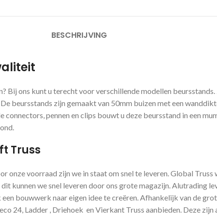
BESCHRIJVING
liteit
n? Bij ons kunt u terecht voor verschillende modellen beursstand
n. De beursstands zijn gemaakt van 50mm buizen met een wanddikt
onnectors, pennen en clips bouwt u deze beursstand in een mum v
rond.
ft Truss
oor onze voorraad zijn we in staat om snel te leveren. Global Trus
 dit kunnen we snel leveren door ons grote magazijn. Alutrading le
een bouwwerk naar eigen idee te creëren. Afhankelijk van de grote 
o 24, Ladder , Driehoek en Vierkant Truss aanbieden. Deze zijn a