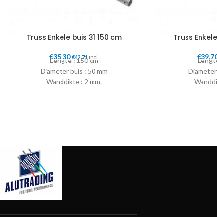
Truss Enkele buis 31 150 cm
Truss Enkele
€
35,30
€
39,7
€
42,71
incl.
Lengte : 150 cm
Lengt
Diameter buis : 50 mm
Diameter
Wanddikte : 2 mm.
Wanddi
Incl verbinder
Incl 