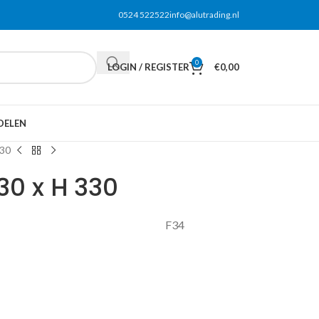
0524 522522
info@alutrading.nl
0
LOGIN / REGISTER
€
0,00
DELEN
330
30 x H 330
0 x H 300 cm F34