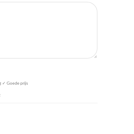
g ✓ Goede prijs
t