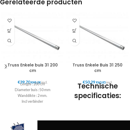
Gerelateerde producten
Truss Enkele buis 31 200
Truss Enkele Buis 31 250
cm
cm
€
39,70
€
50,29
€
48,04
incl.
€
60,85
incl.
Technische
Lengte : 200 cm
Diameter buis : 50 mm
specificaties:
Wanddikte : 2 mm.
Incl verbinder
Lengte: 250 cm
Diameter buis: 50 mm
Wanddikte: 2 mm
Materiaal : AIMgSi F31
Conische koppeling meegeleverd