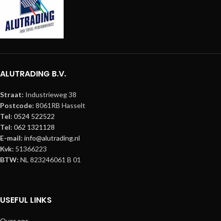
ALUTRADING B.V.
Straat:
Industrieweg 38
Postcode:
8061RB Hasselt
Tel:
0524 522522
Tel:
062 1321128
E-mail:
info@alutrading.nl
Kvk:
51366223
BTW:
NL 823246061 B 01
USEFUL LINKS
Over ons