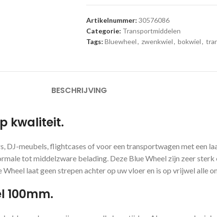
Artikelnummer:
30576086
Categorie:
Transportmiddelen
Tags:
Bluewheel
,
zwenkwiel
,
bokwiel
,
tra
BESCHRIJVING
 kwaliteit.
s, DJ-meubels, flightcases of voor een transportwagen met een l
male tot middelzware belading. Deze Blue Wheel zijn zeer sterk
Wheel laat geen strepen achter op uw vloer en is op vrijwel alle 
el 100mm.