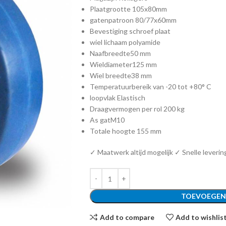
Plaatgrootte
105x80mm
gatenpatroon
80/77x60mm
Bevestiging schroef plaat
wiel lichaam polyamide
Naafbreedte
50 mm
Wieldiameter
125 mm
Wiel breedte
38 mm
Temperatuurbereik
van -20 tot +80° C
loopvlak
Elastisch
Draagvermogen per rol
200 kg
As gat
M10
Totale hoogte
155 mm
✓ Maatwerk altijd mogelijk ✓ Snelle leverin
TOEVOEGEN
Add to compare
Add to wishlis