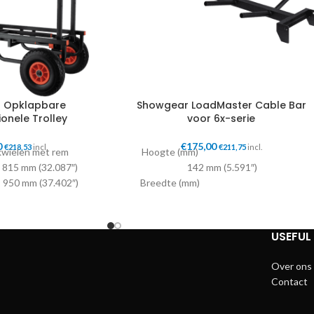
 Opklapbare
Showgear LoadMaster Cable Bar
ionele Trolley
voor 6x-serie
0
€
175,00
€
218,53
incl.
€
211,75
incl.
wielen met rem
Hoogte (mm)
815 mm (32.087″)
142 mm (5.591″)
950 mm (37.402″)
Breedte (mm)
520 mm (20.472″)
585 mm (23.032″)
 kg (37.919 lb)
Lengte (mm)
g 175 kg (385.809 lb)
1560 mm (61.417″)
USEFUL 
r Zwart
Gewicht 5.5
ctsheets
kg (12.125 lb)
Over ons
Max. gelijkmatig verdeelde belasting
Contact
175 kg (385.809 lb)
Materiaal