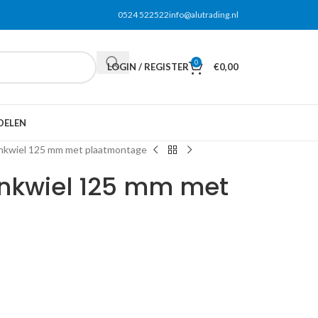
0524 522522
info@alutrading.nl
0
LOGIN / REGISTER
€
0,00
DELEN
nkwiel 125 mm met plaatmontage
nkwiel 125 mm met