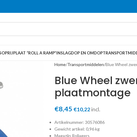
S
OPRIJPLAAT “ROLL A RAMP”
INSLAGDOP EN OMDOP
TRANSPORTMID
Home
Transportmiddelen
Blue Wheel zwe
Blue Wheel zwe
plaatmontage
€
8,45
€
10,22
incl.
Artikelnummer:
30576086
Gewicht artikel:
0,96 kg
Magazijn
Rollagers